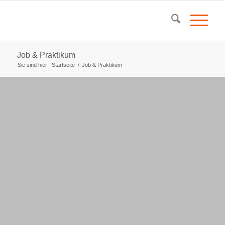
Job & Praktikum
Sie sind hier:
Startseite
/
Job & Praktikum
Wir suchen …
motivierte Mitarbeiter,
Auszubildende und
Praktikanten, die eigene
Ideen einbringen und
umsetzen können.