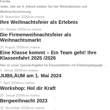
Familie.
Jedes Jahr am 4. Advent erleben Sie hier Winteraktionen und
Weihnachtsstimmung.
18. November 2025
/
von marina
Ihre Weihnachtsfeier als Erlebnis
14. Oktober 2025
/
von marina
Die Firmenweihnachtsfeier als
Weihnachtsmarkt
25. August 2025
/
von marina
Eine Klasse kommt – Ein Team geht! Ihre
Klassenfahrt 2025 /2026
Hier ist unser Spezial-Angebot für Klassenfahrten mit Erlebnispädagogik,…
3. Januar 2025
/
von marina
JUBILÄUM am 1. Mai 2024
7. April 2024
/
von marina
Workshop: Hol dir Kraft
20. Januar 2024
/
von marina
Bergweihnacht 2023
15. November 2023
/
von marina