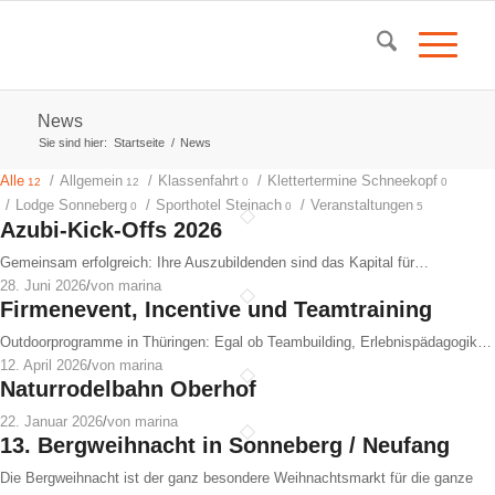
News
Sie sind hier:
Startseite
/
News
Alle
/
Allgemein
/
Klassenfahrt
/
Klettertermine Schneekopf
12
12
0
0
/
Lodge Sonneberg
/
Sporthotel Steinach
/
Veranstaltungen
0
0
5
Azubi-Kick-Offs 2026
Gemeinsam erfolgreich: Ihre Auszubildenden sind das Kapital für…
28. Juni 2026
/
von marina
Firmenevent, Incentive und Teamtraining
Outdoorprogramme in Thüringen: Egal ob Teambuilding, Erlebnispädagogik…
12. April 2026
/
von marina
Naturrodelbahn Oberhof
22. Januar 2026
/
von marina
13. Bergweihnacht in Sonneberg / Neufang
Die Bergweihnacht ist der ganz besondere Weihnachtsmarkt für die ganze