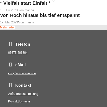
* Vielfalt statt Einfalt *
16. Juli 2023
/
von marina
Von Hoch hinaus bis tief entspannt
17. Mai 2023
/
von marina
Mehr laden
Telefon
03675-406804
eMail
info@outdoor-inn.de
Kontakt
Anfahrtsbeschreibung
Kontaktformular