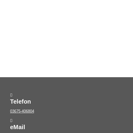
Anfrage senden
Telefon
03675-406804
eMail