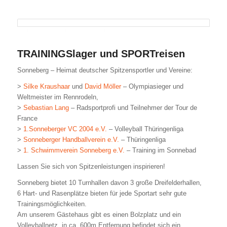
TRAININGSlager und SPORTreisen
Sonneberg – Heimat deutscher Spitzensportler und Vereine:
>
Silke Kraushaar
und
David Möller
– Olympiasieger und
Weltmeister im Rennrodeln,
>
Sebastian Lang
– Radsportprofi und Teilnehmer der Tour de
France
>
1.Sonneberger VC 2004 e.V.
– Volleyball Thüringenliga
>
Sonneberger Handballverein e.V.
– Thüringenliga
>
1. Schwimmverein Sonneberg e.V.
– Training im Sonnebad
Lassen Sie sich von Spitzenleistungen inspirieren!
Sonneberg bietet 10 Turnhallen davon 3 große Dreifelderhallen,
6 Hart- und Rasenplätze bieten für jede Sportart sehr gute
Trainingsmöglichkeiten.
Am unserem Gästehaus gibt es einen Bolzplatz und ein
Volleyballnetz, in ca. 600m Entfernung befindet sich ein