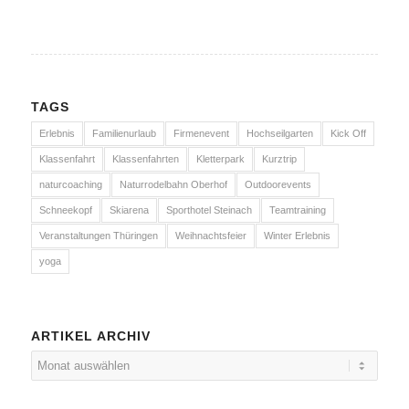
TAGS
Erlebnis
Familienurlaub
Firmenevent
Hochseilgarten
Kick Off
Klassenfahrt
Klassenfahrten
Kletterpark
Kurztrip
naturcoaching
Naturrodelbahn Oberhof
Outdoorevents
Schneekopf
Skiarena
Sporthotel Steinach
Teamtraining
Veranstaltungen Thüringen
Weihnachtsfeier
Winter Erlebnis
yoga
ARTIKEL ARCHIV