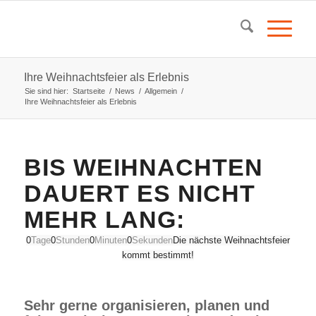
Ihre Weihnachtsfeier als Erlebnis
Sie sind hier:
Startseite
/
News
/
Allgemein
/
Ihre Weihnachtsfeier als Erlebnis
BIS WEIHNACHTEN
DAUERT ES NICHT
MEHR LANG:
0
Tage
0
Stunden
0
Minuten
0
Sekunden
Die nächste Weihnachtsfeier
kommt bestimmt!
Sehr gerne organisieren, planen und