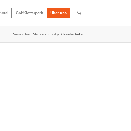
hotel
GolfKletterpark
Über uns
Sie sind hier:
Startseite
/
Lodge
/
Familientreffen