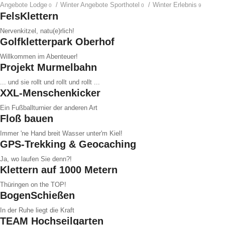
Angebote Lodge
/
Winter Angebote Sporthotel
/
Winter Erlebnis
0
0
9
FelsKlettern
Nervenkitzel, natu(e)rlich!
Golfkletterpark Oberhof
Willkommen im Abenteuer!
Projekt Murmelbahn
... und sie rollt und rollt und rollt ...
XXL-Menschenkicker
Ein Fußballturnier der anderen Art
Floß bauen
Immer 'ne Hand breit Wasser unter'm Kiel!
GPS-Trekking & Geocaching
Ja, wo laufen Sie denn?!
Klettern auf 1000 Metern
Thüringen on the TOP!
BogenSchießen
In der Ruhe liegt die Kraft
TEAM Hochseilgarten