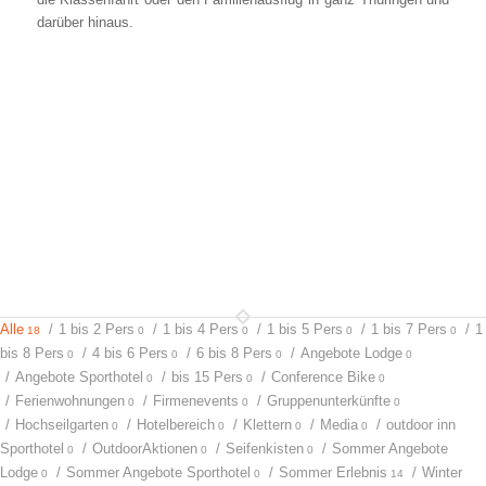
darüber hinaus.
Alle
/
1 bis 2 Pers
/
1 bis 4 Pers
/
1 bis 5 Pers
/
1 bis 7 Pers
/
1
18
0
0
0
0
bis 8 Pers
/
4 bis 6 Pers
/
6 bis 8 Pers
/
Angebote Lodge
0
0
0
0
/
Angebote Sporthotel
/
bis 15 Pers
/
Conference Bike
0
0
0
/
Ferienwohnungen
/
Firmenevents
/
Gruppenunterkünfte
0
0
0
/
Hochseilgarten
/
Hotelbereich
/
Klettern
/
Media
/
outdoor inn
0
0
0
0
Sporthotel
/
OutdoorAktionen
/
Seifenkisten
/
Sommer Angebote
0
0
0
Lodge
/
Sommer Angebote Sporthotel
/
Sommer Erlebnis
/
Winter
0
0
14