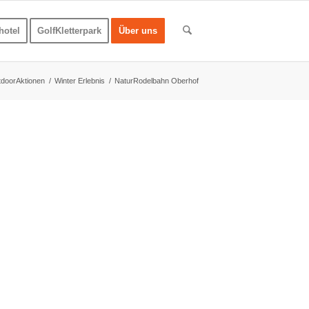
hotel
GolfKletterpark
Über uns
doorAktionen
/
Winter Erlebnis
/
NaturRodelbahn Oberhof