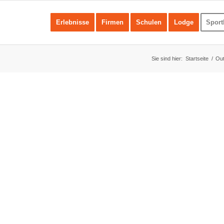
Erlebnisse
Firmen
Schulen
Lodge
Sport
Sie sind hier:
Startseite
/
Out