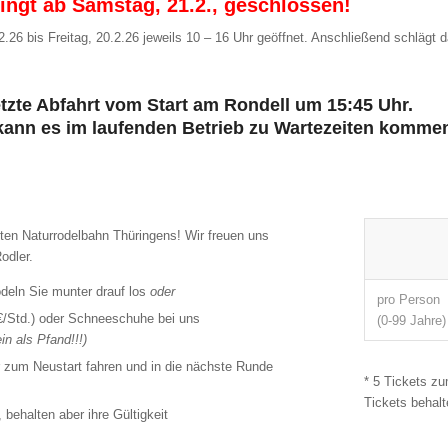
ngt ab Samstag, 21.2., geschlossen!
26 bis Freitag, 20.2.26 jeweils 10 – 16 Uhr geöffnet. Anschließend schlägt d
tzte Abfahrt vom Start am Rondell um 15:45 Uhr.
nn es im laufenden Betrieb zu Wartezeiten komme
sten Naturrodelbahn Thüringens! Wir freuen uns
odler.
deln Sie munter drauf los
oder
pro Person
€/Std.) oder Schneeschuhe bei uns
(0-99 Jahre)
n als Pfand!!!)
zum Neustart fahren und in die nächste Runde
* 5 Tickets z
Tickets behalte
 behalten aber ihre Gültigkeit