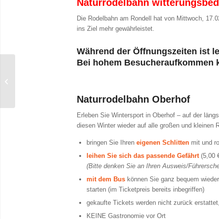
Naturrodelbahn witterungsbedi
Die Rodelbahn am Rondell hat von Mittwoch, 17.02.
ins Ziel mehr gewährleistet.
Während der Öffnungszeiten ist le
Bei hohem Besucheraufkommen ka
Snowbike
Naturrodelbahn Oberhof
Erleben Sie Wintersport in Oberhof – auf der läng
diesen Winter wieder auf alle großen und kleinen R
bringen Sie Ihren
eigenen Schlitten
mit und ro
leihen Sie sich das passende Gefährt
(5,00 
(Bitte denken Sie an Ihren Ausweis/Führerschei
mit dem Bus
können Sie ganz bequem wieder 
starten (im Ticketpreis bereits inbegriffen)
gekaufte Tickets werden nicht zurück erstattet,
KEINE Gastronomie vor Ort