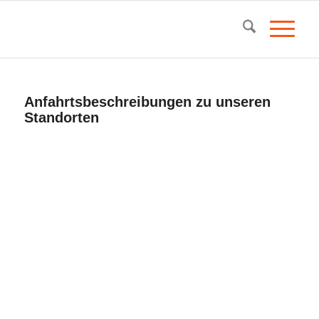
Anfahrtsbeschreibungen zu unseren
Standorten
Sporthotel Steinach
Am Bahnhof 6
96523 Steinach
036762 29 99 70
|
sporthotel@outdoor-inn.de
Anfahrtsbeschreibung
sporthotel-steinach.de/anfahrt
In Steinach zum Sporthotel
Das Sporthotel befindet sich direkt in der Ortsmitte zwischen
dem kleinen Bahnhof und dem Marktplatz.