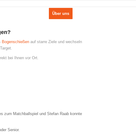
hotel
GolfKletterpark
Über uns
gen?
s
Bogenschießen
auf starre Ziele und wechseln
Target.
rekt bei Ihnen vor Ort.
es zum Matchballspiel und Stefan Raab konnte
oder Senior.