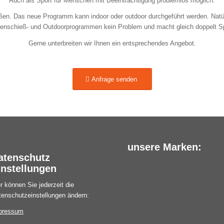
Auch als Sport für Menschen mit Beeinträchtigung problemlos möglich.
n. Das neue Programm kann indoor oder outdoor durchgeführt werden. Natürl
enschieß- und Outdoorprogrammen kein Problem und macht gleich doppelt S
Gerne unterbreiten wir Ihnen ein entsprechendes Angebot.
Anfrage senden
unsere Marken:
atenschutz
instellungen
r können Sie jederzeit die
tenschutzeinstellungen ändern:
pressum