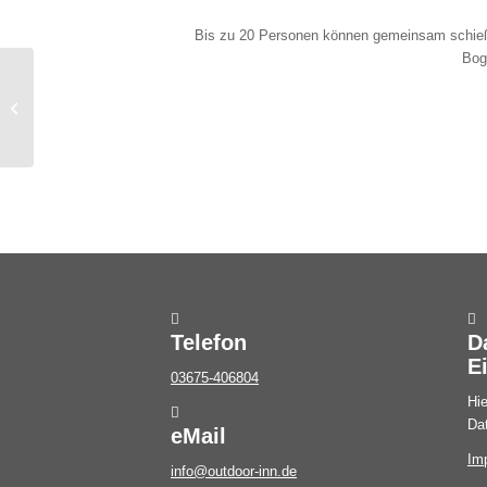
Bis zu 20 Personen können gemeinsam schieße
Bog
MountainSkyver
Telefon
D
E
03675-406804
Hie
Da
eMail
Im
info@outdoor-inn.de