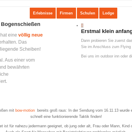
Erlebnisse
Firmen
Schulen
Lodge
Sport
im Bogenschießen
Erstmal klein anfan
 hat eine
völlig neue
Dann probieren Sie zuerst da
rhalten. Das
Sie im Anschluss zum Flying 
liegende Scheiben!
Bei uns im outdoor inn oder di
al. Aus einer vom
und bewährten
iche
ert.
ießen mit
bow-motion
bereits groß raus: In der Sendung vom 16.11.13 wurde 
schnell eine funktionierende Taktik finden!
et ist für nahezu jedermann geeignet, ob jung oder alt, Frau oder Mann, Kind 