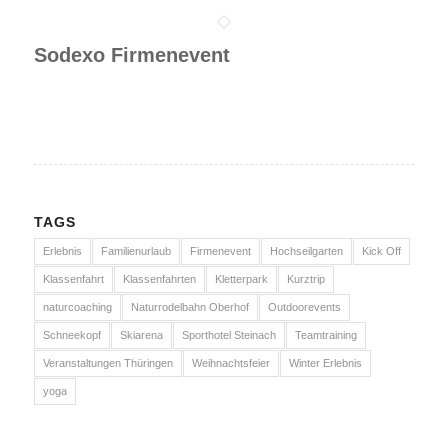
Sodexo Firmenevent
TAGS
Erlebnis
Familienurlaub
Firmenevent
Hochseilgarten
Kick Off
Klassenfahrt
Klassenfahrten
Kletterpark
Kurztrip
naturcoaching
Naturrodelbahn Oberhof
Outdoorevents
Schneekopf
Skiarena
Sporthotel Steinach
Teamtraining
Veranstaltungen Thüringen
Weihnachtsfeier
Winter Erlebnis
yoga