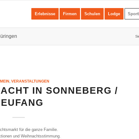
Erlebnisse
Firmen
Schulen
Lodge
Sport
hüringen
Si
MEIN
,
VERANSTALTUNGEN
ACHT IN SONNEBERG /
NEUFANG
htsmarkt für die ganze Familie.
aktionen und Weihnachtsstimmung.