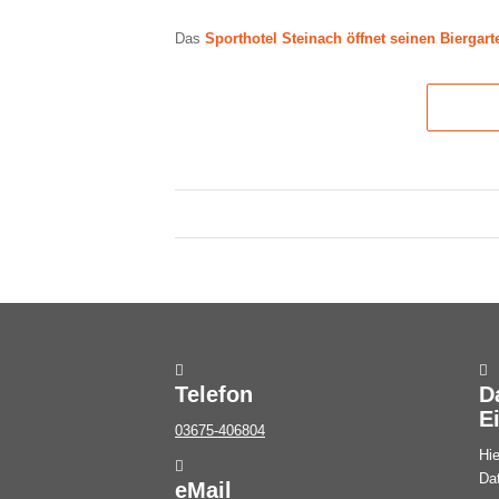
Das
Sporthotel Steinach öffnet seinen Biergart
Telefon
D
E
03675-406804
Hie
Da
eMail