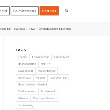
hotel
GolfKletterpark
Über uns
e sind hier:
Startseite
/
News
/
Veranstaltungen Thüringen
TAGS
Erlebnis
Familienurlaub
Firmenevent
Hochseilgarten
Kick Off
Klassenfahrt
Klassenfahrten
Kletterpark
Kurztrip
naturcoaching
Naturrodelbahn Oberhof
Outdoorevents
Schneekopf
Skiarena
Sporthotel Steinach
Teamtraining