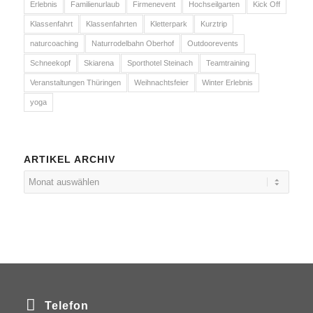
Erlebnis
Familienurlaub
Firmenevent
Hochseilgarten
Kick Off
Klassenfahrt
Klassenfahrten
Kletterpark
Kurztrip
naturcoaching
Naturrodelbahn Oberhof
Outdoorevents
Schneekopf
Skiarena
Sporthotel Steinach
Teamtraining
Veranstaltungen Thüringen
Weihnachtsfeier
Winter Erlebnis
yoga
ARTIKEL ARCHIV
Telefon