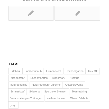
TAGS
Erlebnis
Familienurlaub
Firmenevent
Hochseilgarten
Kick Off
Klassenfahrt
Klassenfahrten
Kletterpark
Kurztrip
naturcoaching
Naturrodelbahn Oberhof
Outdoorevents
Schneekopf
Skiarena
Sporthotel Steinach
Teamtraining
Veranstaltungen Thüringen
Weihnachtsfeier
Winter Erlebnis
yoga