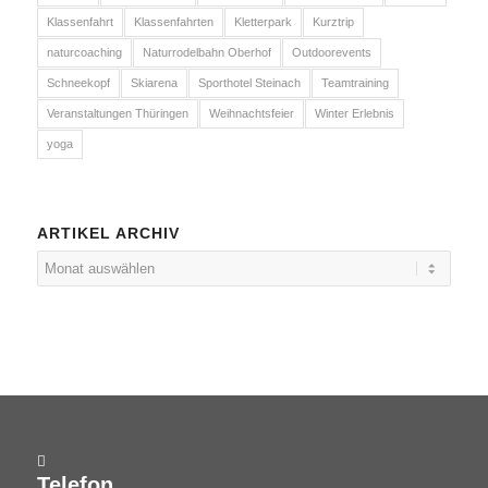
Klassenfahrt
Klassenfahrten
Kletterpark
Kurztrip
naturcoaching
Naturrodelbahn Oberhof
Outdoorevents
Schneekopf
Skiarena
Sporthotel Steinach
Teamtraining
Veranstaltungen Thüringen
Weihnachtsfeier
Winter Erlebnis
yoga
ARTIKEL ARCHIV
Telefon