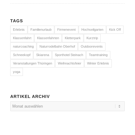
TAGS
Erlebnis
Familienurlaub
Firmenevent
Hochseilgarten
Kick Off
Klassenfahrt
Klassenfahrten
Kletterpark
Kurztrip
naturcoaching
Naturrodelbahn Oberhof
Outdoorevents
Schneekopf
Skiarena
Sporthotel Steinach
Teamtraining
Veranstaltungen Thüringen
Weihnachtsfeier
Winter Erlebnis
yoga
ARTIKEL ARCHIV