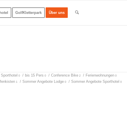
hotel
GolfKletterpark
Über uns
Sporthotel
/
bis 15 Pers
/
Conference Bike
/
Ferienwohnungen
0
0
2
0
fenkisten
/
Sommer Angebote Lodge
/
Sommer Angebote Sporthotel
1
0
0