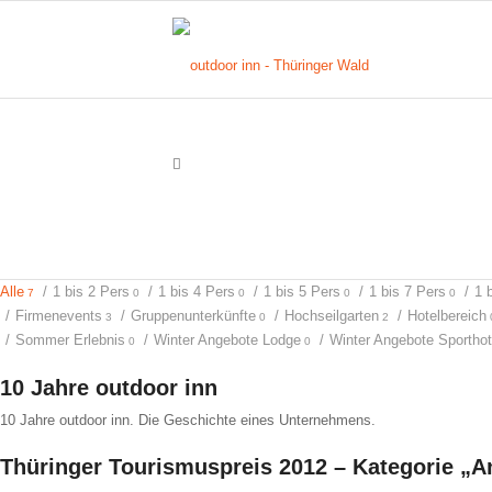
Alle
/
1 bis 2 Pers
/
1 bis 4 Pers
/
1 bis 5 Pers
/
1 bis 7 Pers
/
1 
7
0
0
0
0
/
Firmenevents
/
Gruppenunterkünfte
/
Hochseilgarten
/
Hotelbereich
3
0
2
/
Sommer Erlebnis
/
Winter Angebote Lodge
/
Winter Angebote Sporthot
0
0
10 Jahre outdoor inn
10 Jahre outdoor inn. Die Geschichte eines Unternehmens.
Thüringer Tourismuspreis 2012 – Kategorie „A