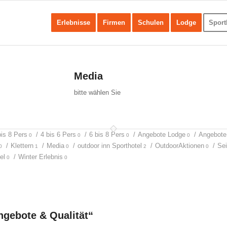
Erlebnisse
Firmen
Schulen
Lodge
Sport
Media
bitte wählen Sie
bis 8 Pers
/
4 bis 6 Pers
/
6 bis 8 Pers
/
Angebote Lodge
/
Angebote 
0
0
0
0
/
Klettern
/
Media
/
outdoor inn Sporthotel
/
OutdoorAktionen
/
Sei
0
1
0
2
0
el
/
Winter Erlebnis
0
0
ngebote & Qualität“