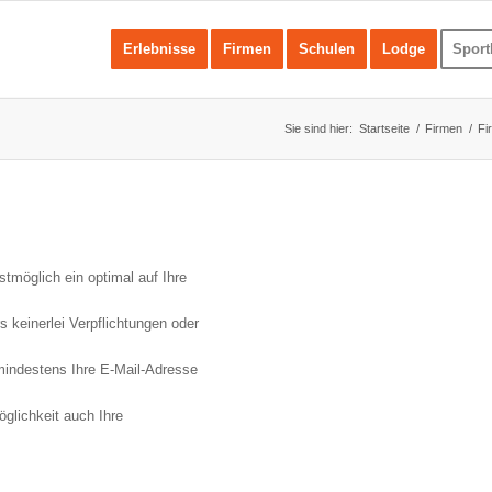
Erlebnisse
Firmen
Schulen
Lodge
Sport
Sie sind hier:
Startseite
/
Firmen
/
Fi
stmöglich ein optimal auf Ihre
 keinerlei Verpflichtungen oder
 mindestens Ihre E-Mail-Adresse
glichkeit auch Ihre