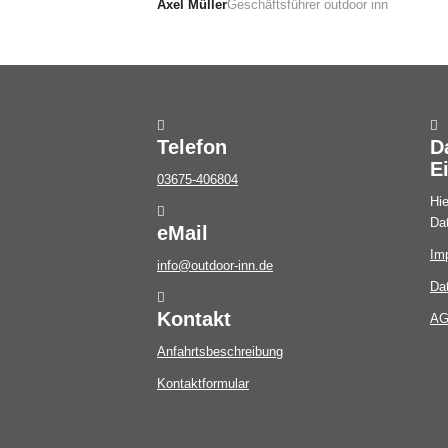
Axel Müller
Geschäftsführer outdoor inn
Telefon
D
E
03675-406804
Hie
Da
eMail
Im
info@outdoor-inn.de
Da
Kontakt
A
Anfahrtsbeschreibung
Kontaktformular