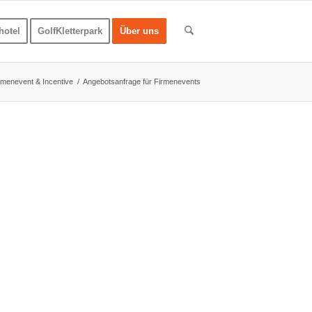
hotel
GolfKletterpark
Über uns
rmenevent & Incentive
/
Angebotsanfrage für Firmenevents