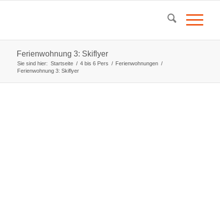
Ferienwohnung 3: Skiflyer
Sie sind hier:
Startseite
/
4 bis 6 Pers
/
Ferienwohnungen
/
Ferienwohnung 3: Skiflyer
Zimmerdaten:
für 4-6 Personen
1 Schlafraum für 4 Personen
1 Wohnbereich mit Küchenzeile
1 Bad
Sanitärbereich:
Dusche, WC, Waschbecken