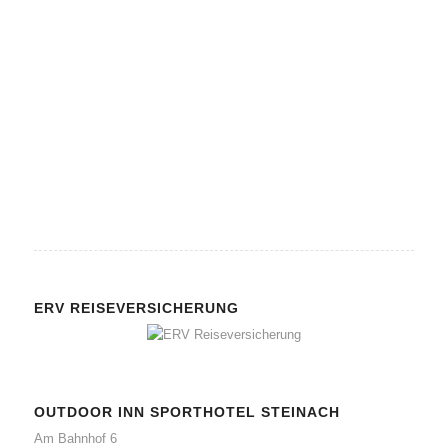
in der Küche:
Backofen, Herd, Kühlschrank mit Gefrierfach, Toaster,
Wasserkocher, Kaffeemaschine
weiteres:
LCD-TV
ERV REISEVERSICHERUNG
OUTDOOR INN SPORTHOTEL STEINACH
Am Bahnhof 6