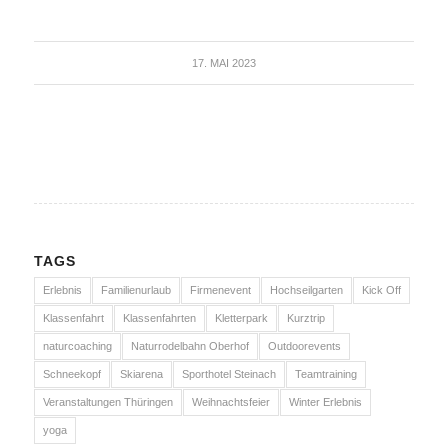
17. MAI 2023
TAGS
Erlebnis
Familienurlaub
Firmenevent
Hochseilgarten
Kick Off
Klassenfahrt
Klassenfahrten
Kletterpark
Kurztrip
naturcoaching
Naturrodelbahn Oberhof
Outdoorevents
Schneekopf
Skiarena
Sporthotel Steinach
Teamtraining
Veranstaltungen Thüringen
Weihnachtsfeier
Winter Erlebnis
yoga