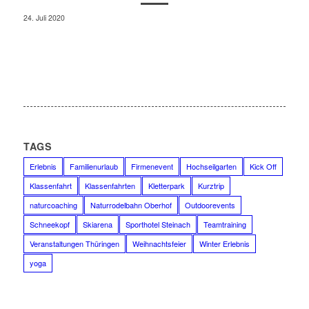
24. Juli 2020
TAGS
Erlebnis
Familienurlaub
Firmenevent
Hochseilgarten
Kick Off
Klassenfahrt
Klassenfahrten
Kletterpark
Kurztrip
naturcoaching
Naturrodelbahn Oberhof
Outdoorevents
Schneekopf
Skiarena
Sporthotel Steinach
Teamtraining
Veranstaltungen Thüringen
Weihnachtsfeier
Winter Erlebnis
yoga