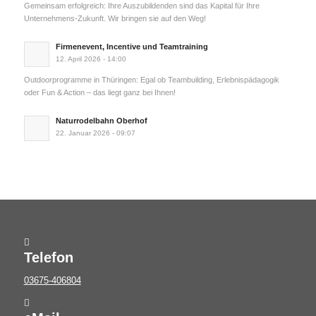
Gemeinsam erfolgreich: Ihre Auszubildenden sind das Kapital für Ihre
Unternehmens-Zukunft. Wir bringen sie auf den Weg!
Firmenevent, Incentive und Teamtraining
12. April 2026 - 14:00
Outdoorprogramme in Thüringen: Egal ob Teambuilding, Erlebnispädagogik
oder Fun & Action – das liegt ganz bei Ihnen!
Naturrodelbahn Oberhof
22. Januar 2026 - 09:07
Telefon
03675-406804