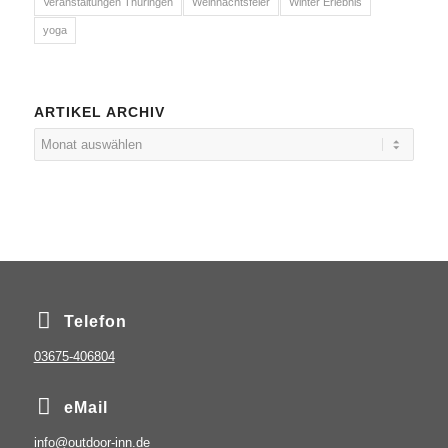
Veranstaltungen Thüringen
Weihnachtsfeier
Winter Erlebnis
yoga
ARTIKEL ARCHIV
Telefon
03675-406804
eMail
info@outdoor-inn.de