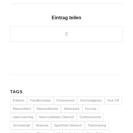
Eintrag teilen
TAGS
Erlebnis
Familienurlaub
Firmenevent
Hochseilgarten
Kick Off
Klassenfahrt
Klassenfahrten
Kletterpark
Kurztrip
naturcoaching
Naturrodelbahn Oberhof
Outdoorevents
Schneekopf
Skiarena
Sporthotel Steinach
Teamtraining