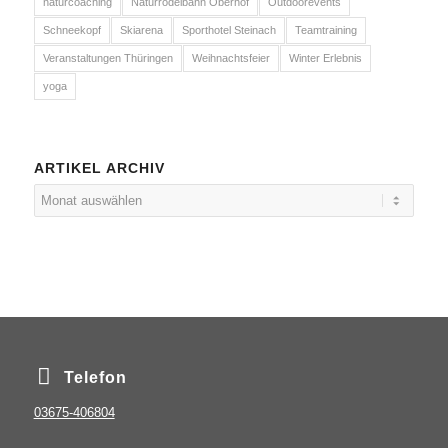
naturcoaching
Naturrodelbahn Oberhof
Outdoorevents
Schneekopf
Skiarena
Sporthotel Steinach
Teamtraining
Veranstaltungen Thüringen
Weihnachtsfeier
Winter Erlebnis
yoga
ARTIKEL ARCHIV
Telefon
03675-406804