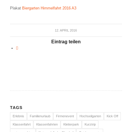
Plakat
Biergarten Himmelfahrt 2016 A3
12. APRIL 2016
Eintrag teilen
TAGS
Erlebnis
Familienurlaub
Firmenevent
Hochseilgarten
Kick Off
Klassenfahrt
Klassenfahrten
Kletterpark
Kurztrip