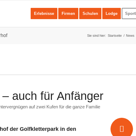
Erlebnisse
Firmen
Schulen
Lodge
Sport
rhof
Sie sind hier:
Startseite
/
News
 – auch für Anfänger
ntervergnügen auf zwei Kufen für die ganze Familie
hof der Golfkletterpark in den