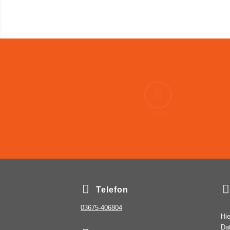
TELEFON
Telefon
03675-406804
Hie
Da