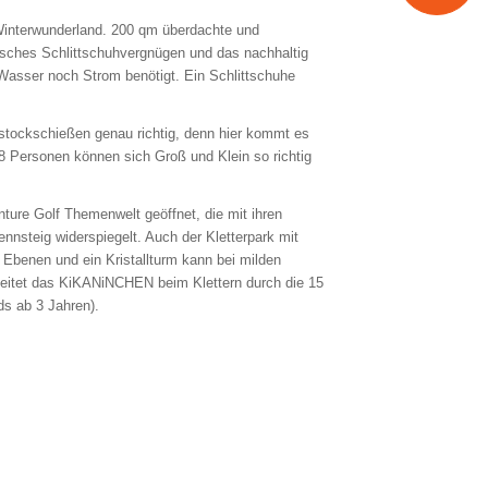
 Winterwunderland. 200 qm überdachte und
isches Schlittschuhvergnügen und das nachhaltig
asser noch Strom benötigt. Ein Schlittschuhe
isstockschießen genau richtig, denn hier kommt es
 8 Personen können sich Groß und Klein so richtig
ture Golf Themenwelt geöffnet, die mit ihren
nnsteig widerspiegelt. Auch der Kletterpark mit
 Ebenen und ein Kristallturm kann bei milden
leitet das KiKANiNCHEN beim Klettern durch die 15
ds ab 3 Jahren).
er!
der