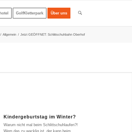
hotel
GolfKletterpark
Über uns
/
Allgemein
/
Jetzt GEÖFFNET: Schlittschuhbahn Oberhof
Kindergeburtstag im Winter?
Warum nicht mal beim Schlittschuhlaufen?!
Wem das zu wacklig ist, der kann beim