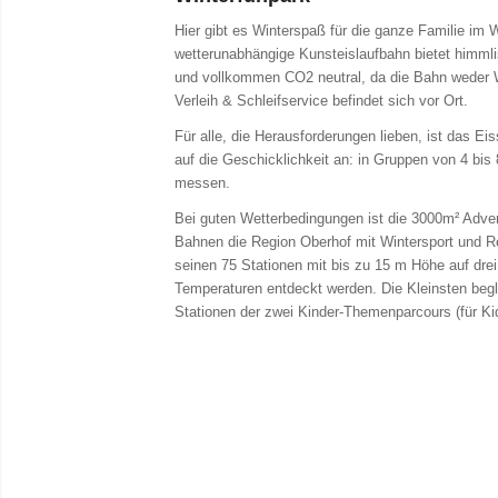
Hier gibt es Winterspaß für die ganze Familie im
wetterunabhängige Kunsteislaufbahn bietet himml
und vollkommen CO2 neutral, da die Bahn weder W
Verleih & Schleifservice befindet sich vor Ort.
Für alle, die Herausforderungen lieben, ist das E
auf die Geschicklichkeit an: in Gruppen von 4 bis
messen.
Bei guten Wetterbedingungen ist die 3000m² Adven
Bahnen die Region Oberhof mit Wintersport und Re
seinen 75 Stationen mit bis zu 15 m Höhe auf drei
Temperaturen entdeckt werden. Die Kleinsten beg
Stationen der zwei Kinder-Themenparcours (für Ki
Winterfunpark Oberhof
Wir freuen uns auf alle großen und kleinen Eisläuf
bringen Sie Ihre
eigenen Schlittschuhe
mit
o