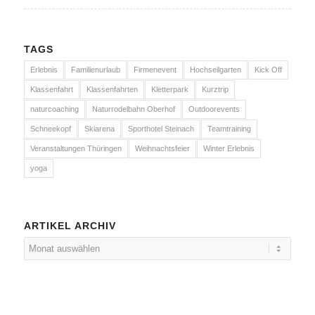
TAGS
Erlebnis
Familienurlaub
Firmenevent
Hochseilgarten
Kick Off
Klassenfahrt
Klassenfahrten
Kletterpark
Kurztrip
naturcoaching
Naturrodelbahn Oberhof
Outdoorevents
Schneekopf
Skiarena
Sporthotel Steinach
Teamtraining
Veranstaltungen Thüringen
Weihnachtsfeier
Winter Erlebnis
yoga
ARTIKEL ARCHIV