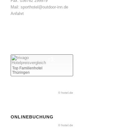
Fax: 036762 299979
Mail: sporthotel@outdoor-inn.de
Anfahrt
1
#
Top Familienhotel
Thüringen
© hotel.de
ONLINEBUCHUNG
© hotel.de