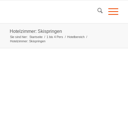
Hotelzimmer: Skispringen
Sie sind hier:
Startseite
/
1 bis 4 Pers
/
Hotelbereich
/
Hotelzimmer: Skispringen
Zimmerdaten:
für 1-4 Personen
1 Doppelbett und 1 Stockbett
Sanitärbereich:
Dusche
WC
Waschbecken
Zimmer ist ausgestattet mit: