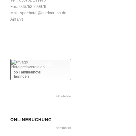
Tel.: 036762 299970
Fax: 036762 299979
Mail: sporthotel@outdoor-inn.de
Anfahrt
1
#
Top Familienhotel
Thüringen
© hotel.de
ONLINEBUCHUNG
© hotel.de