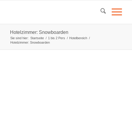
Hotelzimmer: Snowboarden
Sie sind hier:
Startseite
/
1 bis 2 Pers
/
Hotelbereich
/
Hotelzimmer: Snowboarden
Zimmerdaten:
für 1-2 Personen
Doppelzimmer zum Kuscheln (französisches Bett)
Sanitärbereich:
Dusche
WC
Waschbecken