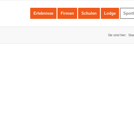
Erlebnisse
Firmen
Schulen
Lodge
Sport
Sie sind hier:
Star
nen –