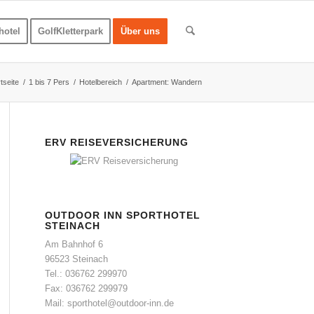
hotel
GolfKletterpark
Über uns
tseite
/
1 bis 7 Pers
/
Hotelbereich
/
Apartment: Wandern
ERV REISEVERSICHERUNG
OUTDOOR INN SPORTHOTEL
STEINACH
Am Bahnhof 6
96523 Steinach
Tel.: 036762 299970
Fax: 036762 299979
Mail: sporthotel@outdoor-inn.de