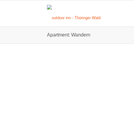
Apartment: Wandern
Zimmerdaten:
für 1-7 Personen
1. Schlafraum: Doppelbett + 1 Stockbett (3 Perso
Maßanfertigung für Personen bis 1,65 m)
2. Aufenthaltsraum: 2 Aufbettungen
Sanitärbereich:
Dusche
WC