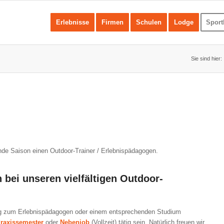
Erlebnisse
Firmen
Schulen
Lodge
Sport
Sie sind hier:
e Saison einen Outdoor-Trainer / Erlebnispädagogen.
n bei unseren
vielfältigen Outdoor-
ldung zum Erlebnispädagogen oder einem entsprechenden Studium
raxissemester
oder
Nebenjob
(Vollzeit) tätig sein. Natürlich freuen wir