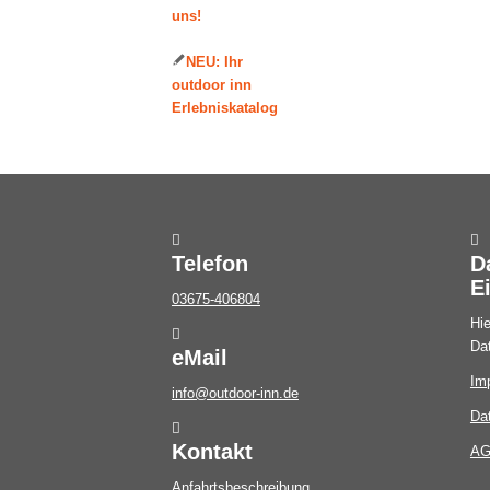
uns!
NEU: Ihr
outdoor inn
Erlebniskatalog
Telefon
D
E
03675-406804
Hie
Da
eMail
Im
info@outdoor-inn.de
Da
Kontakt
A
Anfahrtsbeschreibung