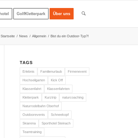
hotel
GolfKletterpark
Über uns
Startseite
/
News
/
Allgemein
/
Bist du ein Outdoor-Typ?!
TAGS
Erlebnis
Familienurlaub
Firmenevent
Hochseilgarten
Kick Off
Klassenfahrt
Klassenfahrten
Kletterpark
Kurztrip
naturcoaching
Naturrodelbahn Oberhof
Outdoorevents
Schneekopf
Skiarena
Sporthotel Steinach
Teamtraining