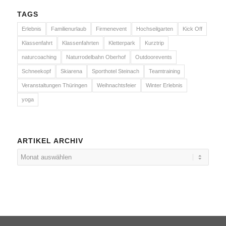
TAGS
Erlebnis
Familienurlaub
Firmenevent
Hochseilgarten
Kick Off
Klassenfahrt
Klassenfahrten
Kletterpark
Kurztrip
naturcoaching
Naturrodelbahn Oberhof
Outdoorevents
Schneekopf
Skiarena
Sporthotel Steinach
Teamtraining
Veranstaltungen Thüringen
Weihnachtsfeier
Winter Erlebnis
yoga
ARTIKEL ARCHIV