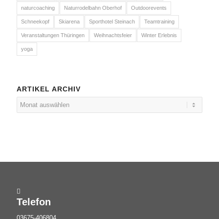
naturcoaching
Naturrodelbahn Oberhof
Outdoorevents
Schneekopf
Skiarena
Sporthotel Steinach
Teamtraining
Veranstaltungen Thüringen
Weihnachtsfeier
Winter Erlebnis
yoga
ARTIKEL ARCHIV
Telefon
03675-406804