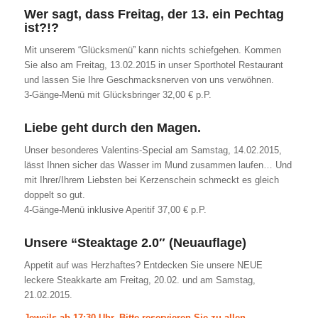
Wer sagt, dass Freitag, der 13. ein Pechtag
ist?!?
Mit unserem “Glücksmenü” kann nichts schiefgehen. Kommen
Sie also am Freitag, 13.02.2015 in unser Sporthotel Restaurant
und lassen Sie Ihre Geschmacksnerven von uns verwöhnen.
3-Gänge-Menü mit Glücksbringer 32,00 € p.P.
Liebe geht durch den Magen.
Unser besonderes Valentins-Special am Samstag, 14.02.2015,
lässt Ihnen sicher das Wasser im Mund zusammen laufen… Und
mit Ihrer/Ihrem Liebsten bei Kerzenschein schmeckt es gleich
doppelt so gut.
4-Gänge-Menü inklusive Aperitif 37,00 € p.P.
Unsere “Steaktage 2.0″ (Neuauflage)
Appetit auf was Herzhaftes? Entdecken Sie unsere NEUE
leckere Steakkarte am Freitag, 20.02. und am Samstag,
21.02.2015.
Jeweils ab 17:30 Uhr.
Bitte reservieren Sie zu allen