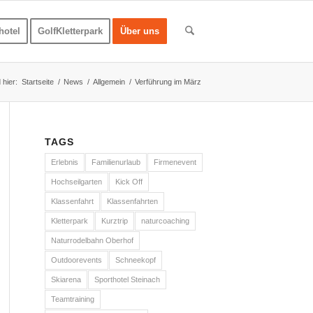
hotel
GolfKletterpark
Über uns
 hier:
Startseite
/
News
/
Allgemein
/
Verführung im März
TAGS
Erlebnis
Familienurlaub
Firmenevent
Hochseilgarten
Kick Off
Klassenfahrt
Klassenfahrten
Kletterpark
Kurztrip
naturcoaching
Naturrodelbahn Oberhof
Outdoorevents
Schneekopf
Skiarena
Sporthotel Steinach
Teamtraining