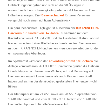
der Anlage eröffnet! Von 11-18 Uhr dürfen die ersten Besucher auf
Entdeckungstour gehen und sich an die 90 Übungen in
unterschiedlichen Schwierigkeitsgraden auf 4 Ebenen bis 15m
Höhe heranwagen. Die
Riesenschaukel
für zwei Personen
verspricht noch einen richtigen Adrenalinkick.
Ein ganz besonderes Highlight ist außerdem der
KiKANiNCHEN-
Parcours für Kinder von 3-7 Jahre
. Zusammen mit dem
Kinderkanal von ARD und ZDF und der Gestalterin Katrin Lahr ist
hier ein wunderschöner Kletterbereich entstanden. Gemeinsam
mit dem KiKANiNCHEN und seinen Freunden erwartet die Kinder
ein spannendes Abenteuer.
Im Spätherbst wird dann der
Adventuregolf mit 18 Löchern
die
Anlage komplettieren. Auf 3000m² Spielfläche greifen die Bahnen
Oberhof-typische Themen wie Wintersport und Rennsteig auf.
Hier werden sowohl Erwachsene als auch Kinder ihren Spaß
haben und sich in der detailgetreu gestalteten Themenwelt wohl
fühlen.
Der Kletterpark ist am 21./22. sowie am 28./29. September von
10-18 Uhr geöffnet und vom 03.10.-03.11. täglich von 10-18 Uhr.
Ein heißer Tipp auch für alle Winterevents!