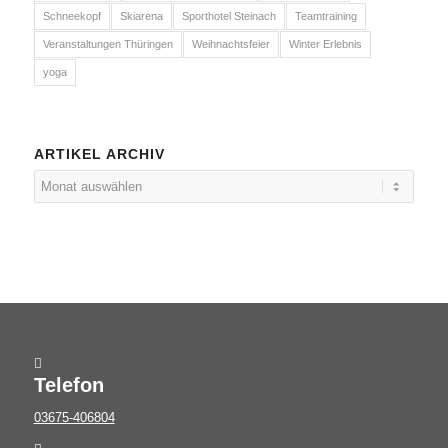
Schneekopf
Skiarena
Sporthotel Steinach
Teamtraining
Veranstaltungen Thüringen
Weihnachtsfeier
Winter Erlebnis
yoga
ARTIKEL ARCHIV
Telefon
03675-406804