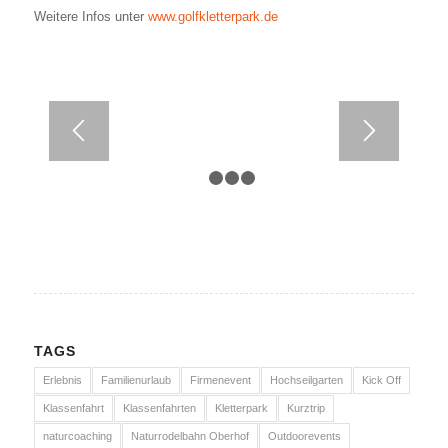
Weitere Infos unter
www.golfkletterpark.de
1
2
3
4
TAGS
Erlebnis
Familienurlaub
Firmenevent
Hochseilgarten
Kick Off
Klassenfahrt
Klassenfahrten
Kletterpark
Kurztrip
naturcoaching
Naturrodelbahn Oberhof
Outdoorevents