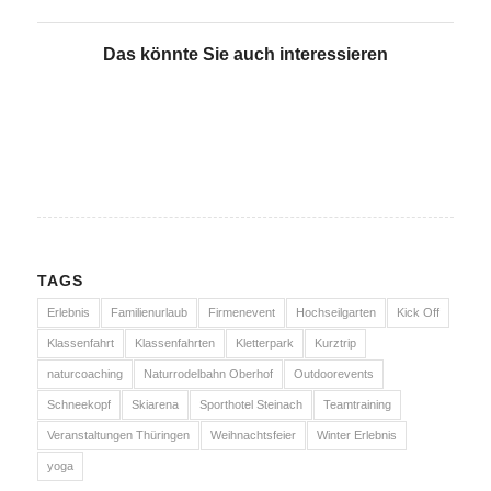
Das könnte Sie auch interessieren
TAGS
Erlebnis
Familienurlaub
Firmenevent
Hochseilgarten
Kick Off
Klassenfahrt
Klassenfahrten
Kletterpark
Kurztrip
naturcoaching
Naturrodelbahn Oberhof
Outdoorevents
Schneekopf
Skiarena
Sporthotel Steinach
Teamtraining
Veranstaltungen Thüringen
Weihnachtsfeier
Winter Erlebnis
yoga