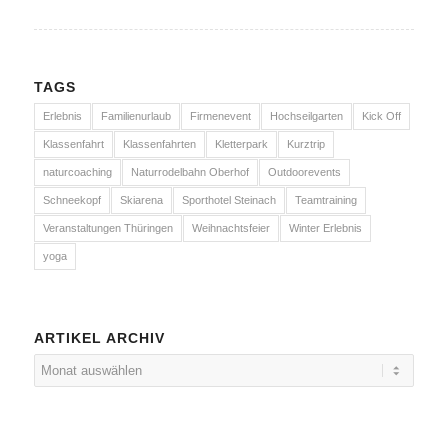
TAGS
Erlebnis
Familienurlaub
Firmenevent
Hochseilgarten
Kick Off
Klassenfahrt
Klassenfahrten
Kletterpark
Kurztrip
naturcoaching
Naturrodelbahn Oberhof
Outdoorevents
Schneekopf
Skiarena
Sporthotel Steinach
Teamtraining
Veranstaltungen Thüringen
Weihnachtsfeier
Winter Erlebnis
yoga
ARTIKEL ARCHIV