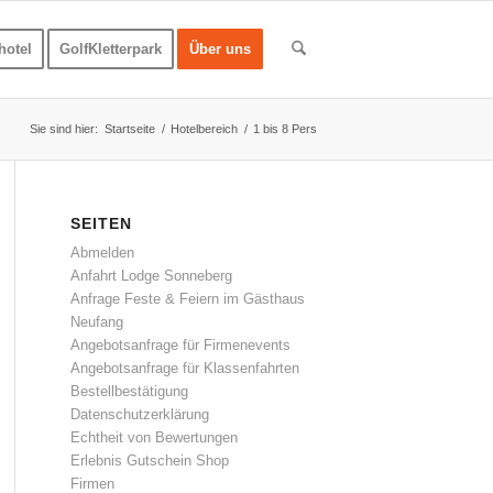
hotel
GolfKletterpark
Über uns
Sie sind hier:
Startseite
/
Hotelbereich
/
1 bis 8 Pers
SEITEN
Abmelden
Anfahrt Lodge Sonneberg
Anfrage Feste & Feiern im Gästhaus
Neufang
Angebotsanfrage für Firmenevents
Angebotsanfrage für Klassenfahrten
Bestellbestätigung
Datenschutz­erklärung
Echtheit von Bewertungen
Erlebnis Gutschein Shop
Firmen