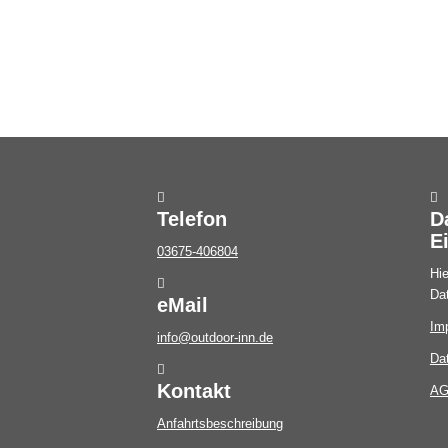
Telefon
D
E
03675-406804
Hie
Da
eMail
Im
info@outdoor-inn.de
Da
Kontakt
A
Anfahrtsbeschreibung